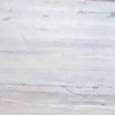
s
In
Uncategorized
c
m
A massagem na barriga é uma experiência
s
agradável que traz felicidade tanto para os
u
cães quanto para seus donos. Quando um
d
cão rola, expondo a barriga para uma
massagem, é mais do que um momento fofo;
F
significa confiança, afeição e satisfação.
Entender por que os cães gostam de
massagens na barriga pode aprofundar o
vínculo…
Find out more
aprimorar a experiência
, 
dogs owners
, 
experiência com
cães
, 
o cão gosta
, 
os cães gostam