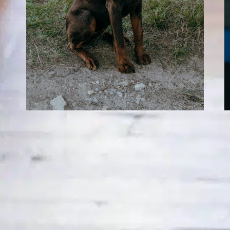
Por que os cães
gostam de
massagens na
barriga?
E