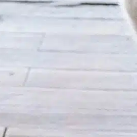
imples truque; ele promove a obediência e a
alma. Um cão bem treinado tem uma vida
ais feliz e segura, facilitando o manejo de
eus amigos peludos pelos donos. Seja com
m filhote ou com um cão mais velho,
ominar o comando “deita” é uma…
ind out more
ajudar o cão
, 
cães mais velhos
, 
command dog
, 
dog
learn
, 
dog struggles
, 
essential training
, 
experiência com
cães