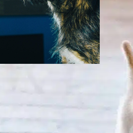
Como ensinar um
cão a se deitar?
In
Uncategorized
nsinar um cão a se deitar vai além de um