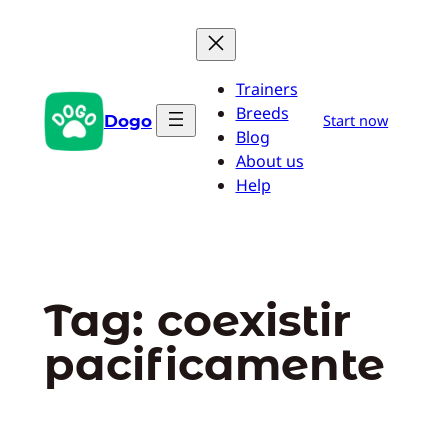
Pular
para
o
Trainers
conteúdo
Breeds
Dogo
Start now
Blog
About us
Help
Tag:
coexistir
pacificamente