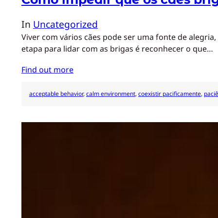
In
Uncategorized
Viver com vários cães pode ser uma fonte de alegria
etapa para lidar com as brigas é reconhecer o que…
Find out more
acceptable behavior
, 
calm environment
, 
coexistir pacificamente
, 
paciê