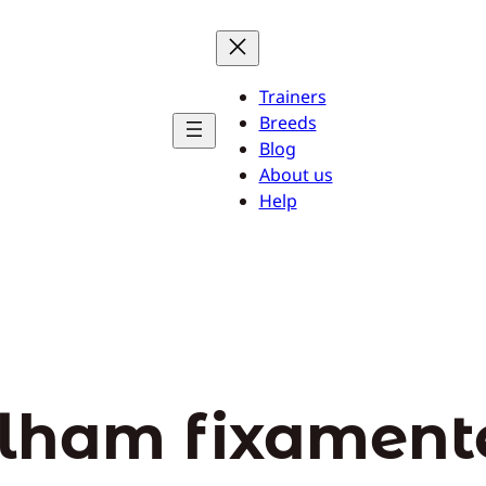
Trainers
Breeds
Blog
About us
Help
olham fixament