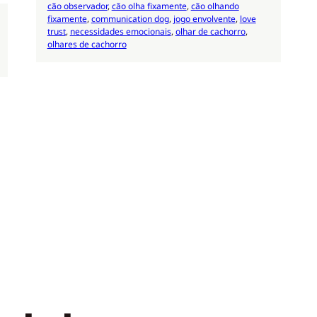
cão observador
, 
cão olha fixamente
, 
cão olhando
fixamente
, 
communication dog
, 
jogo envolvente
, 
love
trust
, 
necessidades emocionais
, 
olhar de cachorro
, 
olhares de cachorro