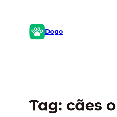
Pular
para
o
conteúdo
Dogo
Tag:
cães 