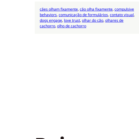
cães olham fixamente
, 
cão olha fixamente
, 
compulsive
behaviors
, 
comunicação de formulários
, 
contato visual
, 
dogs engage
, 
love trust
, 
olhar do cão
, 
olhares de
cachorro
, 
olho de cachorro