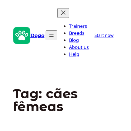
Pular
para
o
Trainers
conteúdo
Breeds
Dogo
Start now
Blog
About us
Help
Tag:
cães
fêmeas