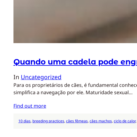
Quando uma cadela pode eng
In
Uncategorized
Para os proprietários de cães, é fundamental conhe
simplifica a navegação por ele. Maturidade sexual…
Find out more
10 dias
, 
breeding practices
, 
cães fêmeas
, 
cães machos
, 
ciclo de calor
,