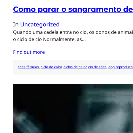
Como parar o sangramento de
In
Uncategorized
Quando uma cadela entra no cio, os donos de animais
o ciclo de cio Normalmente, as…
Find out more
cães fêmeas
, 
ciclo de calor
, 
ciclos de calor
, 
cio de cães
, 
dog reproducti