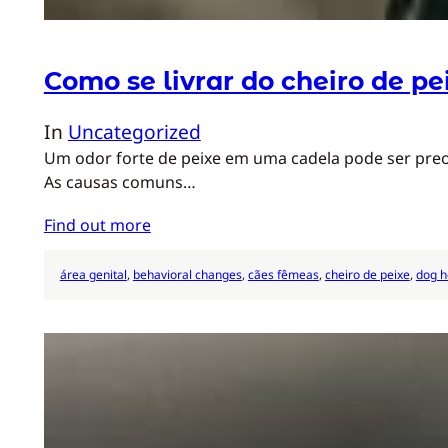
Como se livrar do cheiro de p
In
Uncategorized
Um odor forte de peixe em uma cadela pode ser preoc
As causas comuns…
Find out more
área genital
, 
behavioral changes
, 
cães fêmeas
, 
cheiro de peixe
, 
dog h