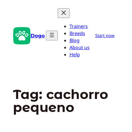
Pular
para
o
Trainers
conteúdo
Breeds
Dogo
Start now
Blog
About us
Help
Tag:
cachorro
pequeno