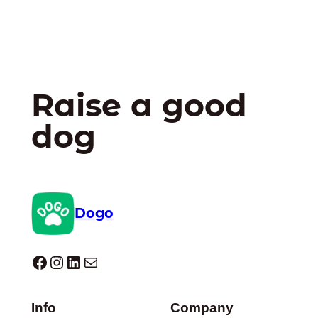
Raise a good
dog
Dogo
Dogo facebook
Instagram
LinkedIn
E-mail
Info
Company