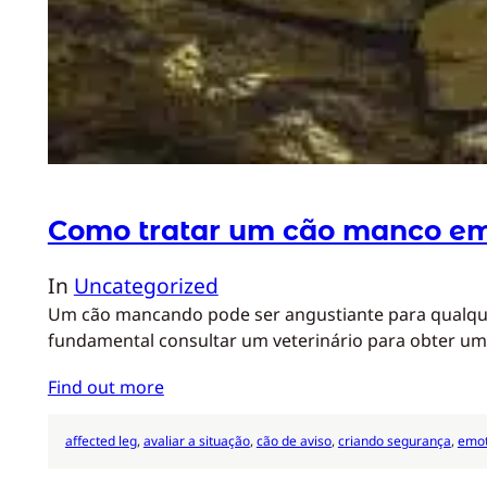
Como tratar um cão manco e
In
Uncategorized
Um cão mancando pode ser angustiante para qualquer
fundamental consultar um veterinário para obter u
Find out more
affected leg
, 
avaliar a situação
, 
cão de aviso
, 
criando segurança
, 
emot