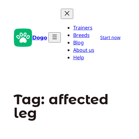
Pular
para
o
Trainers
conteúdo
Breeds
Dogo
Start now
Blog
About us
Help
Tag:
affected
leg