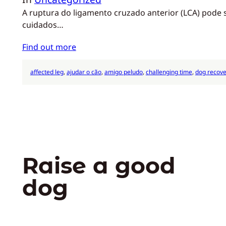
A ruptura do ligamento cruzado anterior (LCA) pode 
cuidados…
Find out more
affected leg
, 
ajudar o cão
, 
amigo peludo
, 
challenging time
, 
dog recove
Raise a good
dog