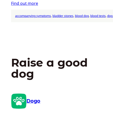
Find out more
accompanying symptoms
, 
bladder stones
, 
blood dog
, 
blood tests
, 
dog
Raise a good
dog
Dogo