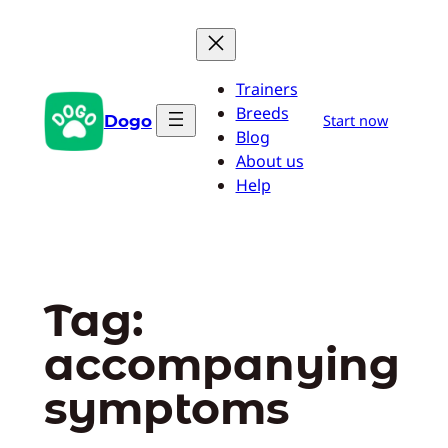
Pular
para
o
Trainers
conteúdo
Breeds
Dogo
Start now
Blog
About us
Help
Tag:
accompanying
symptoms