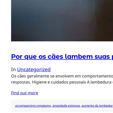
Por que os cães lambem suas 
In
Uncategorized
Os cães geralmente se envolvem em comportamentos q
respostas. Higiene e cuidados pessoais A lambedura
Find out more
accompanying symptoms
, 
ansiedade estresse
, 
aumento da lambedur