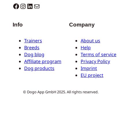
Dogo facebook
Instagram
LinkedIn
E-mail
Info
Company
Trainers
About us
Breeds
Help
Dog blog
Terms of service
Affiliate program
Privacy Policy
Dog products
Imprint
EU project
© Dogo App GmbH 2025. All rights reserved.