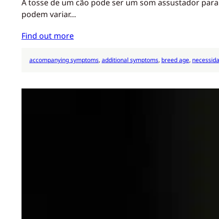
A tosse de um cão pode ser um som assustador para o
podem variar…
Find out more
accompanying symptoms
, 
additional symptoms
, 
breed age
, 
necessida