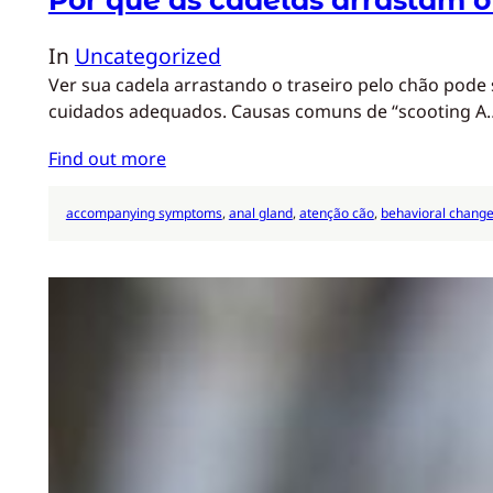
In
Uncategorized
Ver sua cadela arrastando o traseiro pelo chão pode
cuidados adequados. Causas comuns de “scooting A
Find out more
accompanying symptoms
, 
anal gland
, 
atenção cão
, 
behavioral chang