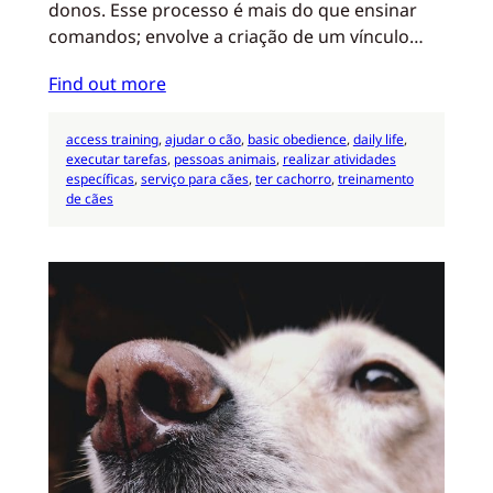
donos. Esse processo é mais do que ensinar
comandos; envolve a criação de um vínculo…
Find out more
access training
, 
ajudar o cão
, 
basic obedience
, 
daily life
, 
executar tarefas
, 
pessoas animais
, 
realizar atividades
específicas
, 
serviço para cães
, 
ter cachorro
, 
treinamento
de cães