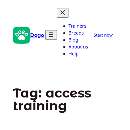
Pular
para
o
Trainers
conteúdo
Breeds
Dogo
Start now
Blog
About us
Help
Tag:
access
training