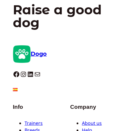
Raise a good
dog
Dogo
Dogo facebook
Instagram
LinkedIn
E-mail
Info
Company
Trainers
About us
Breeds
Help