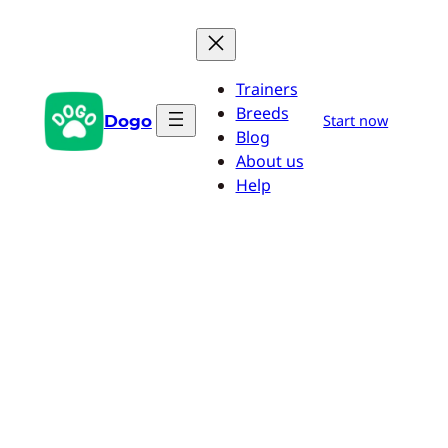
Pular
para
o
Trainers
conteúdo
Breeds
Dogo
Start now
Blog
About us
Help