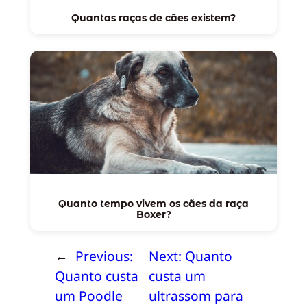
Quantas raças de cães existem?
Quanto tempo vivem os cães da raça
Boxer?
←
Previous:
Next:
Quanto
Quanto custa
custa um
um Poodle
ultrassom para