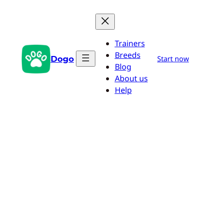
Pular
para
o
Trainers
conteúdo
Breeds
Dogo
Start now
Blog
About us
Help