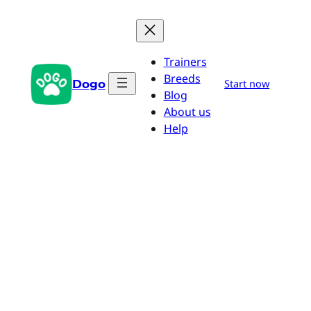
Pular
para
o
Trainers
conteúdo
Breeds
Dogo
Start now
Blog
About us
Help