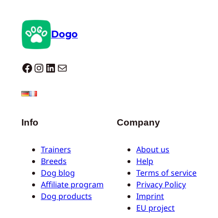
Dogo
Dogo facebook
Instagram
LinkedIn
E-mail
Info
Company
Trainers
About us
Breeds
Help
Dog blog
Terms of service
Affiliate program
Privacy Policy
Dog products
Imprint
EU project