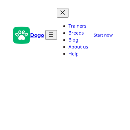
Pular
para
o
Trainers
conteúdo
Breeds
Dogo
Start now
Blog
About us
Help