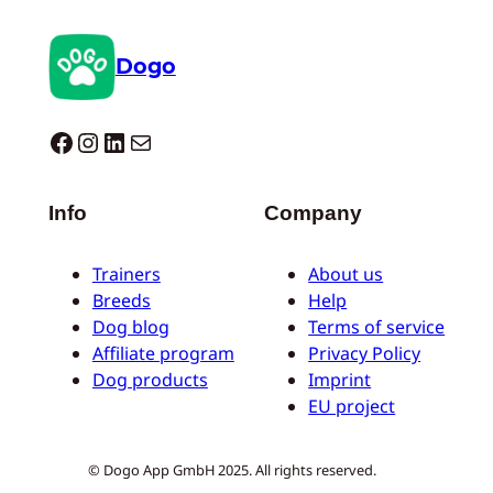
Dogo
Dogo facebook
Instagram
LinkedIn
E-mail
Info
Company
Trainers
About us
Breeds
Help
Dog blog
Terms of service
Affiliate program
Privacy Policy
Dog products
Imprint
EU project
© Dogo App GmbH 2025. All rights reserved.