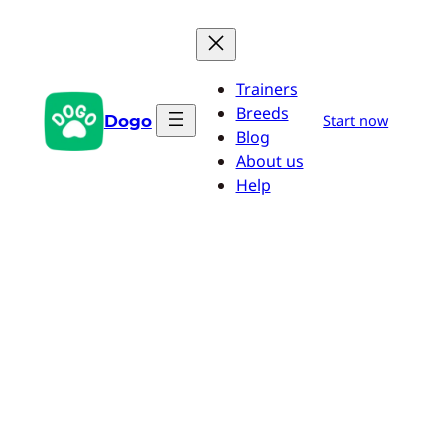
Pular
para
o
Trainers
conteúdo
Breeds
Dogo
Start now
Blog
About us
Help