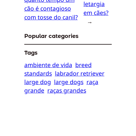
letargia
cão é contagioso
em cães?
com tosse do canil?
→
Popular categories
Tags
ambiente de vida
breed
standards
labrador retriever
large dog
large dogs
raça
grande
raças grandes