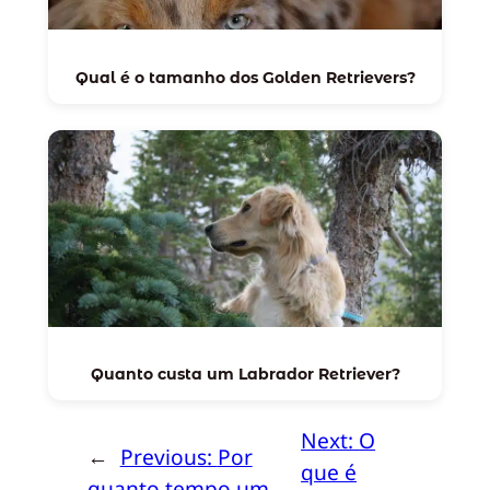
Qual é o tamanho dos Golden Retrievers?
Quanto custa um Labrador Retriever?
Next:
O
←
Previous:
Por
que é
quanto tempo um