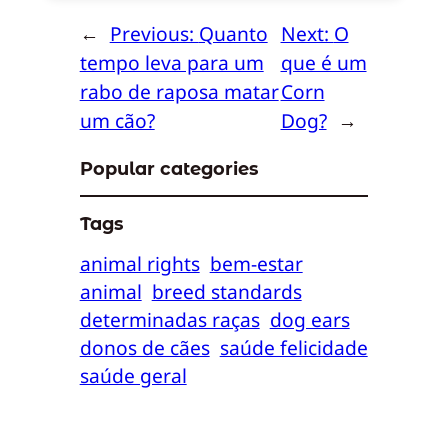
←
Previous:
Quanto
Next:
O
tempo leva para um
que é um
rabo de raposa matar
Corn
um cão?
Dog?
→
Popular categories
Tags
animal rights
bem-estar
animal
breed standards
determinadas raças
dog ears
donos de cães
saúde felicidade
saúde geral