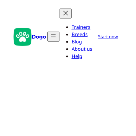
Pular
para
o
Trainers
conteúdo
Breeds
Dogo
Start now
Blog
About us
Help