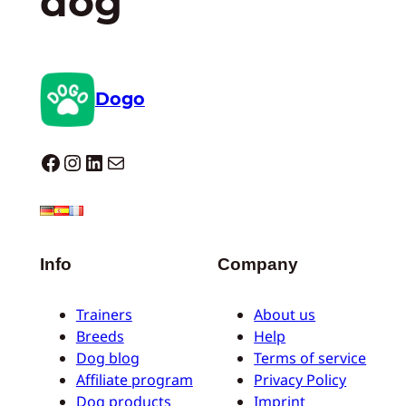
dog
Dogo
Dogo facebook
Instagram
LinkedIn
E-mail
Info
Company
Trainers
About us
Breeds
Help
Dog blog
Terms of service
Affiliate program
Privacy Policy
Dog products
Imprint