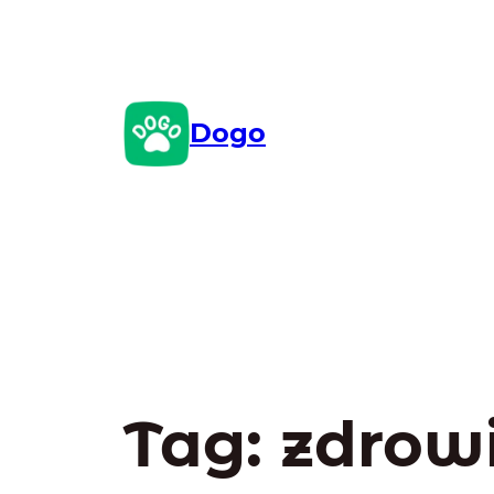
Przejdź
do
treści
Dogo
Tag:
zdrow