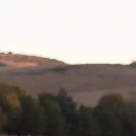
iepokojący dla każdego właściciela
wierzęcia, budząc natychmiastowe obawy o
ego zdrowie. Kneblowanie może wystąpić z
ilku powodów, od drobnych podrażnień po
oważne schorzenia. Rozpoznanie kontekstu
neblowania może dostarczyć cennych
nformacji na temat jego przyczyny.
ajczęstsze przyczyny krztuszenia się
neblowanie może wynikać z różnych
rzyczyn. Częstą przyczyną jest połknięcie
iał…
ind out more
kneblowanie psa
, 
niezbędna opieka
, 
pies monitorujący
, 
pies otrzymuje
, 
pies uderzeniowy
, 
wiele zwierząt
domowych
, 
wystawy psów
, 
zapewnienie psa
, 
zdrowie
psa