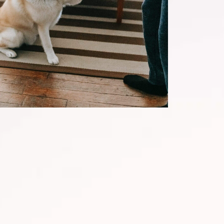
Dlaczego mój pies
się dławi?
In
Pozytywne szkolenie psów
idok krztuszącego się psa może być