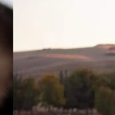
n
z
j
k
p
k
i
N
K
p
c
F