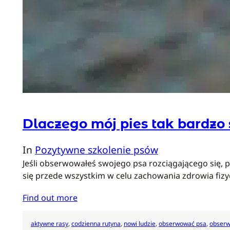
Dlaczego mój pies tak bardzo 
In
Pozytywne szkolenie psów
Jeśli obserwowałeś swojego psa rozciągającego się, 
się przede wszystkim w celu zachowania zdrowia fiz
Find out more
aktywne rasy
, 
codzienna rutyna
, 
nowi ludzie
, 
obserwować psa
, 
obserw