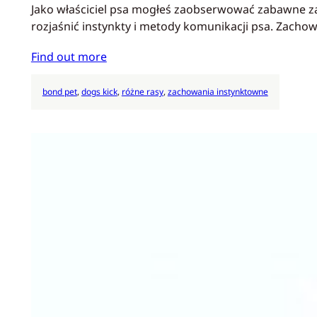
Jako właściciel psa mogłeś zaobserwować zabawne zac
rozjaśnić instynkty i metody komunikacji psa. Zach
Find out more
bond pet
, 
dogs kick
, 
różne rasy
, 
zachowania instynktowne