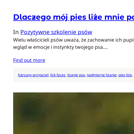
Dlaczego mój pies liże mnie p
In
Pozytywne szkolenie psów
Wielu właścicieli psów uważa, że zachowanie ich pupi
wgląd w emocje i instynkty twojego psa.…
Find out more
futrzany przyjaciel
, 
lick faces
, 
lizanie psa
, 
nadmierne lizanie
, 
pies liże
, 