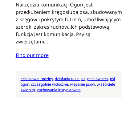
Narzędzia komunikacji Ogon jest
przedłużeniem kręgosłupa psa, zbudowanym
z kręgów i pokrytym futrem, umożliwiającym
szeroki zakres ruchów. Ich podstawową
funkcją jest komunikacja. Psy są
zwierzętami…
Find out more
członkowie rodziny
, 
działania takie jak
, 
pets owners
, 
psi
ogon
, 
szczególnie widoczne
, 
wiązanie psów
, 
właściciele
zwierząt
, 
zachowania instynktowne