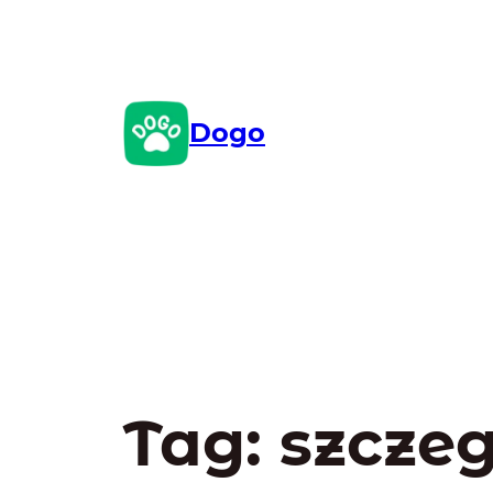
Przejdź
do
treści
Dogo
Tag:
szcze