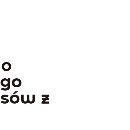
do
ego
psów z