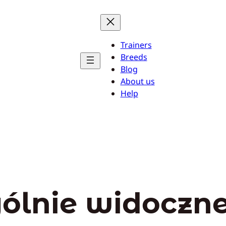
Trainers
Breeds
Blog
About us
Help
gólnie widoczn