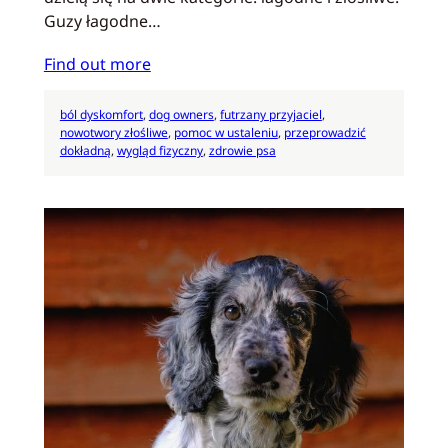
Guzy łagodne…
Find out more
ból dyskomfort
, 
dog owners
, 
futrzany przyjaciel
, 
nowotwory złośliwe
, 
pomoc w ustaleniu
, 
przeprowadzić
dokładną
, 
wygląd fizyczny
, 
zdrowie psa