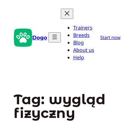
Przejdź
do
treści
Trainers
Breeds
Dogo
Start now
Blog
About us
Help
Tag:
wygląd
fizyczny