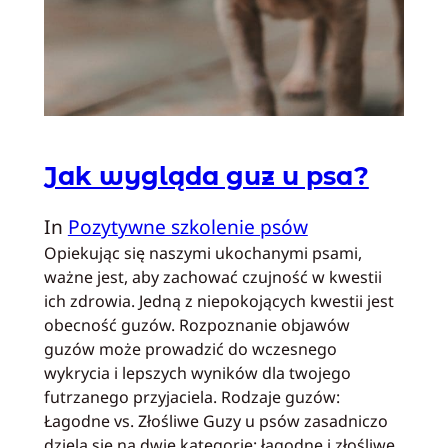
Jak wygląda guz u psa?
In
Pozytywne szkolenie psów
Opiekując się naszymi ukochanymi psami,
ważne jest, aby zachować czujność w kwestii
ich zdrowia. Jedną z niepokojących kwestii jest
obecność guzów. Rozpoznanie objawów
guzów może prowadzić do wczesnego
wykrycia i lepszych wyników dla twojego
futrzanego przyjaciela. Rodzaje guzów:
Łagodne vs. Złośliwe Guzy u psów zasadniczo
dzielą się na dwie kategorie: łagodne i złośliwe.