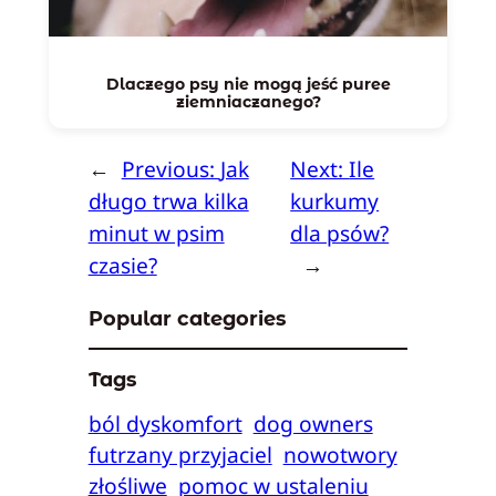
Dlaczego psy nie mogą jeść puree
ziemniaczanego?
←
Previous:
Jak
Next:
Ile
długo trwa kilka
kurkumy
minut w psim
dla psów?
czasie?
→
Popular categories
Tags
ból dyskomfort
dog owners
futrzany przyjaciel
nowotwory
złośliwe
pomoc w ustaleniu