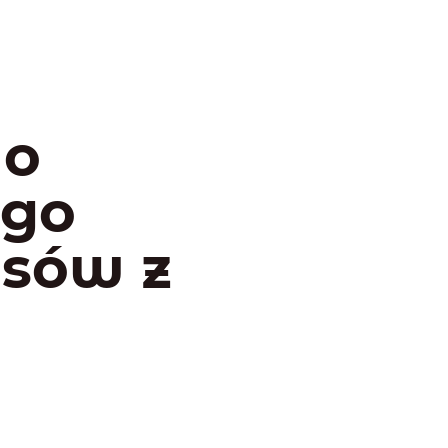
do
ego
psów z