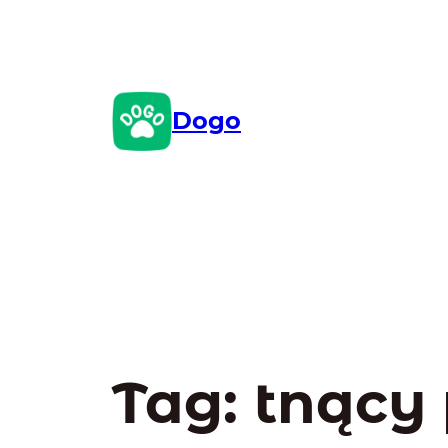
Przejdź
do
treści
Dogo
Tag:
tnący 