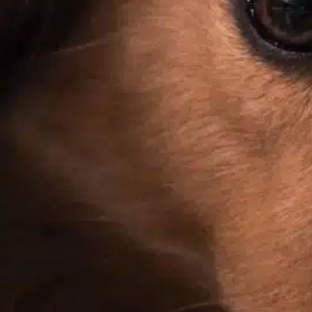
łapy czyste
, 
obcinanie paznokci
, 
proces tworzenia
, 
psie
paznokcie
, 
tnący pies
, 
zdrowie łapy
, 
zwracać uwagę