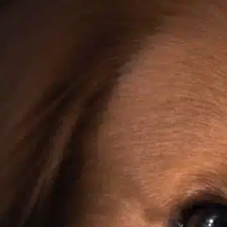
Jak obciąć czarne
paznokcie u psa?
In
Pozytywne szkolenie psów
Obcinanie paznokci u psa, szczególnie tych
czarnych, może stanowić wyzwanie. Szybka,
wrażliwa część paznokcia zawierająca
naczynia krwionośne i nerwy, jest często
ukryta, co ułatwia przypadkowe cięcie zbyt
głęboko. Wiedza o tym, jak bezpiecznie
podejść do tego zadania, może złagodzić
stres zarówno u Ciebie, jak i Twojego psa.
Zapoznanie się z paznokciami Dokładnie
obejrzyj paznokcie swojego…
Find out more