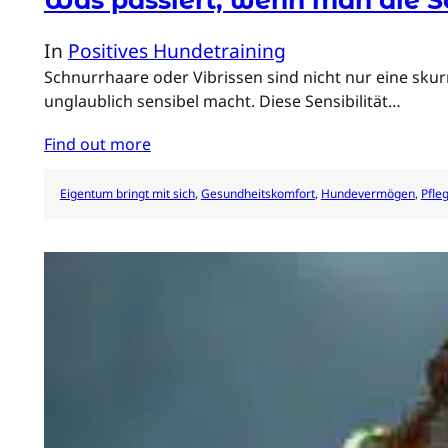
In
Positives Hundetraining
Schnurrhaare oder Vibrissen sind nicht nur eine skurr
unglaublich sensibel macht. Diese Sensibilität…
Find out more
Eigentum bringt mit sich
, 
Gesundheitskomfort
, 
Hundevermögen
, 
Pfle