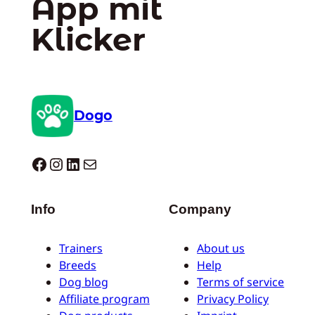
App mit
Klicker
Dogo
Dogo facebook
Instagram
LinkedIn
E-Mail
Info
Company
Trainers
About us
Breeds
Help
Dog blog
Terms of service
Affiliate program
Privacy Policy