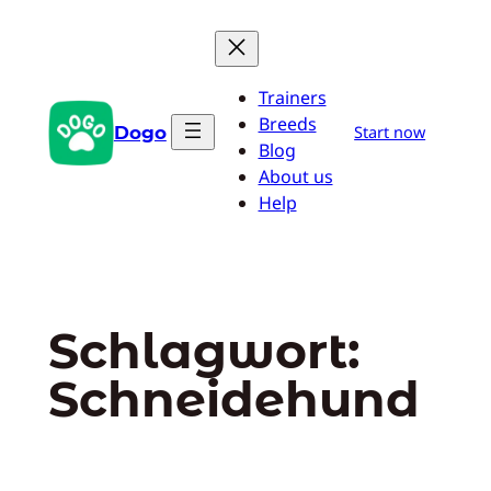
Zum
Inhalt
springen
Trainers
Breeds
Dogo
Start now
Blog
About us
Help
Schlagwort:
Schneidehund