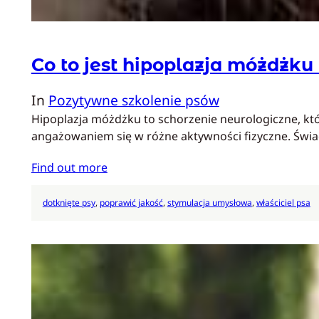
Co to jest hipoplazja móżdżku
In
Pozytywne szkolenie psów
Hipoplazja móżdżku to schorzenie neurologiczne, kt
angażowaniem się w różne aktywności fizyczne. Św
Find out more
dotknięte psy
, 
poprawić jakość
, 
stymulacja umysłowa
, 
właściciel psa