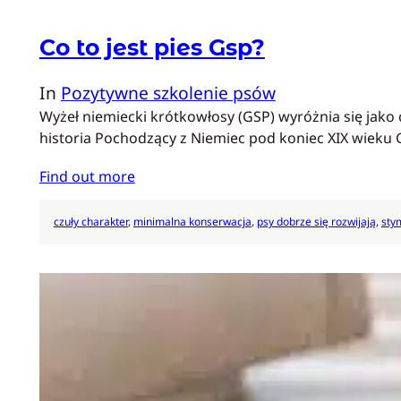
Co to jest pies Gsp?
In
Pozytywne szkolenie psów
Wyżeł niemiecki krótkowłosy (GSP) wyróżnia się jako
historia Pochodzący z Niemiec pod koniec XIX wiek
Find out more
czuły charakter
, 
minimalna konserwacja
, 
psy dobrze się rozwijają
, 
sty