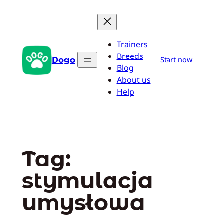
Przejdź
do
treści
Trainers
Breeds
Dogo
Start now
Blog
About us
Help
Tag:
stymulacja
umysłowa