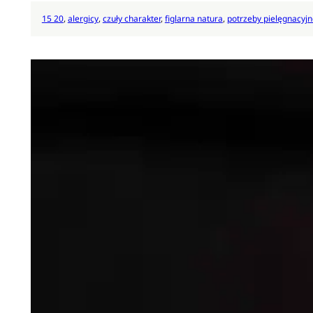
15 20
, 
alergicy
, 
czuły charakter
, 
figlarna natura
, 
potrzeby pielęgnacyjn