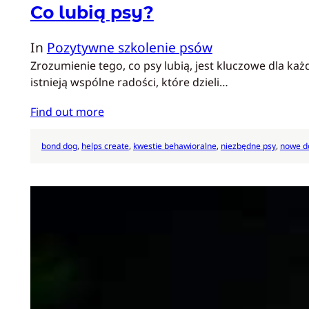
Co lubią psy?
In
Pozytywne szkolenie psów
Zrozumienie tego, co psy lubią, jest kluczowe dla każ
istnieją wspólne radości, które dzieli…
Find out more
bond dog
, 
helps create
, 
kwestie behawioralne
, 
niezbędne psy
, 
nowe d