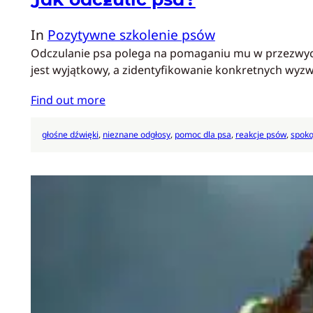
In
Pozytywne szkolenie psów
Odczulanie psa polega na pomaganiu mu w przezwycięż
jest wyjątkowy, a zidentyfikowanie konkretnych wyz
Find out more
głośne dźwięki
, 
nieznane odgłosy
, 
pomoc dla psa
, 
reakcje psów
, 
spoko