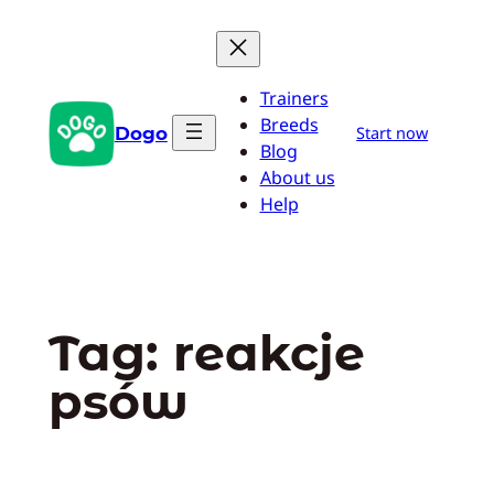
Przejdź
do
treści
Trainers
Breeds
Dogo
Start now
Blog
About us
Help
Tag:
reakcje
psów