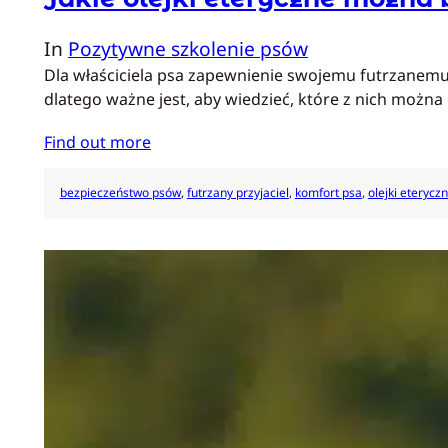
In
Pozytywne szkolenie psów
Dla właściciela psa zapewnienie swojemu futrzanemu 
dlatego ważne jest, aby wiedzieć, które z nich można
Find out more
bezpieczeństwo psów
, 
futrzany przyjaciel
, 
komfort psa
, 
olejki eterycz