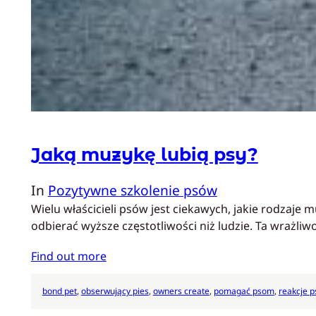
Jaką muzykę lubią psy?
In
Pozytywne szkolenie psów
Wielu właścicieli psów jest ciekawych, jakie rodzaj
odbierać wyższe częstotliwości niż ludzie. Ta wrażli
Find out more
bond pet
, 
obserwujący pies
, 
owners create
, 
pomagać psom
, 
reakcje 