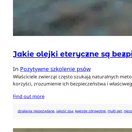
Jakie olejki eteryczne są bez
In
Pozytywne szkolenie psów
Właściciele zwierząt często szukają naturalnych met
korzyści, zrozumienie ich bezpieczeństwa i właściw
Find out more
działania niepożądane
, 
jakość psa
, 
kwestie zdrowotne
, 
multi pet
, 
nies