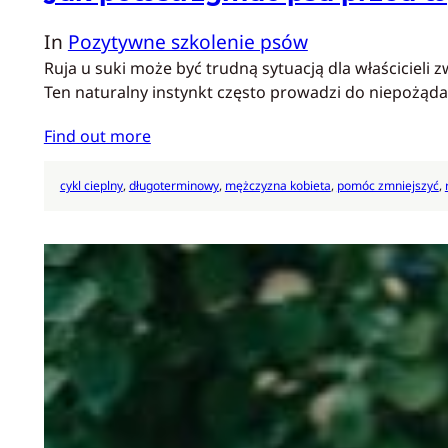
In
Pozytywne szkolenie psów
Ruja u suki może być trudną sytuacją dla właścicieli
Ten naturalny instynkt często prowadzi do niepożąd
Find out more
cykl cieplny
, 
długoterminowy
, 
mężczyzna kobieta
, 
pomóc zmniejszyć
, 