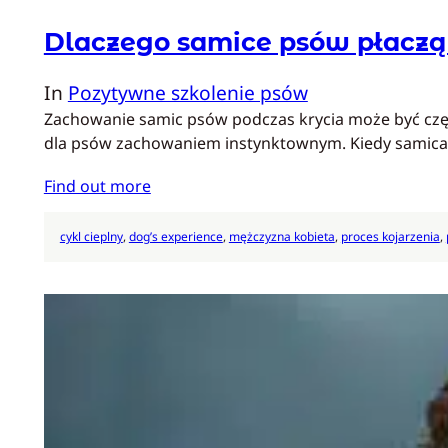
Dlaczego samice psów płaczą
In
Pozytywne szkolenie psów
Zachowanie samic psów podczas krycia może być częst
dla psów zachowaniem instynktownym. Kiedy samica p
Find out more
cykl cieplny
, 
dog’s experience
, 
mężczyzna kobieta
, 
proces kojarzenia
, 