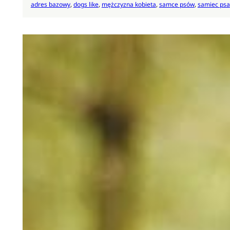
adres bazowy
, 
dogs like
, 
mężczyzna kobieta
, 
samce psów
, 
samiec psa