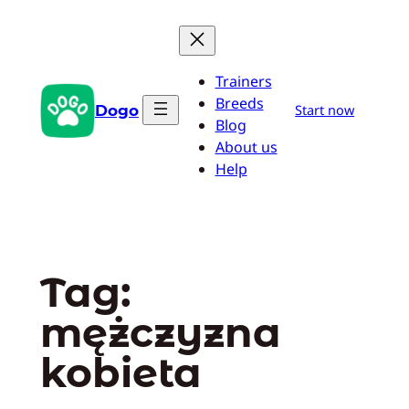
Przejdź
do
treści
Trainers
Breeds
Dogo
Start now
Blog
About us
Help
Tag:
mężczyzna
kobieta