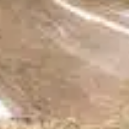
się w twój bok podczas przytulnego
popołudnia, możesz zastanawiać się nad jego
motywami. Takie zachowanie, choć czasami
zabawne lub nieco irytujące, jest
zakorzenione w instynktach i emocjach psa.
Zrozumienie tego zachowania może
wzmocnić waszą więź i pogłębić uznanie dla
futrzanego przyjaciela. Instynkt stadny Psy są
z…
Find out more
jednak siedzieć
, 
komfortowe psy
, 
możliwość
wzmocnienia
, 
oferowanie smakołyków
, 
pies siedzi
, 
psy
dobrze się rozwijają
, 
psy siedzą
, 
spokojne otoczenie
, 
starsze psy
, 
starszy pies
, 
wiek zdrowie
, 
znane rasy