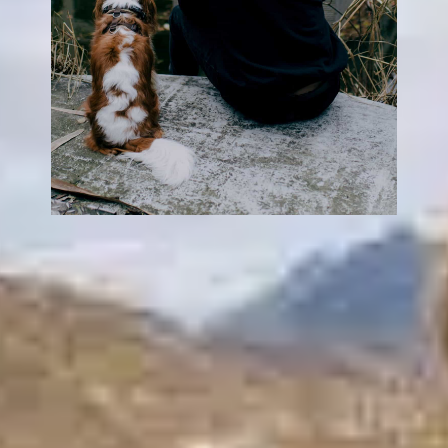
Dlaczego mój pies
na mnie siada?
In
Pozytywne szkolenie psów
Jeśli twój pies wskakuje ci na kolana lub wtula