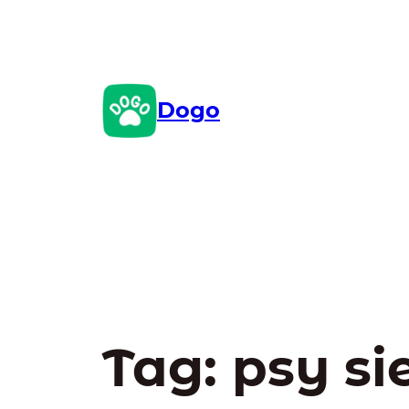
Przejdź
do
treści
Dogo
Tag:
psy si