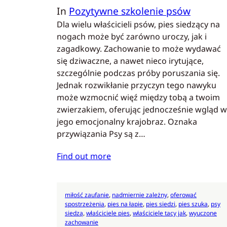
In
Pozytywne szkolenie psów
Dla wielu właścicieli psów, pies siedzący na
nogach może być zarówno uroczy, jak i
zagadkowy. Zachowanie to może wydawać
się dziwaczne, a nawet nieco irytujące,
szczególnie podczas próby poruszania się.
Jednak rozwikłanie przyczyn tego nawyku
może wzmocnić więź między tobą a twoim
zwierzakiem, oferując jednocześnie wgląd w
jego emocjonalny krajobraz. Oznaka
przywiązania Psy są z…
Find out more
miłość zaufanie
, 
nadmiernie zależny
, 
oferować
spostrzeżenia
, 
pies na łapie
, 
pies siedzi
, 
pies szuka
, 
psy
siedzą
, 
właściciele pies
, 
właściciele tacy jak
, 
wyuczone
zachowanie