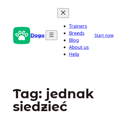
Przejdź
do
treści
Trainers
Breeds
Dogo
Start now
Blog
About us
Help
Tag:
jednak
siedzieć