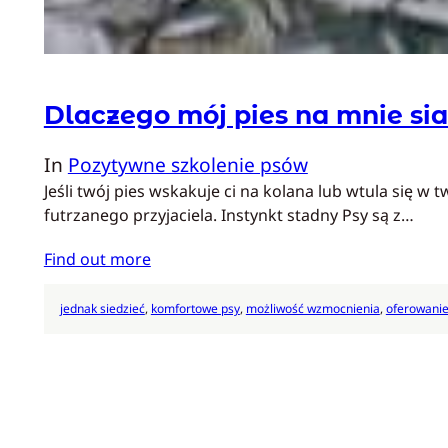
Dlaczego mój pies na mnie si
In
Pozytywne szkolenie psów
Jeśli twój pies wskakuje ci na kolana lub wtula się
futrzanego przyjaciela. Instynkt stadny Psy są z…
Find out more
jednak siedzieć
, 
komfortowe psy
, 
możliwość wzmocnienia
, 
oferowani