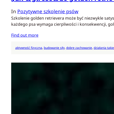
In
Pozytywne szkolenie psów
Szkolenie golden retrievera może być niezwykle satys
każdego psa wymaga cierpliwości i konsekwencji, go
Find out more
aktywność fizyczna
, 
budowanie siły
, 
dobre zachowanie
, 
działania takie