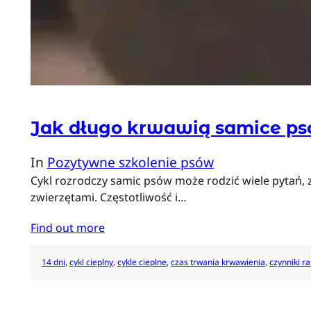
Jak długo krwawią samice p
In
Pozytywne szkolenie psów
Cykl rozrodczy samic psów może rodzić wiele pytań, z
zwierzętami. Częstotliwość i…
Find out more
14 dni
, 
cykl cieplny
, 
cykle cieplne
, 
czas trwania krwawienia
, 
czynniki ra