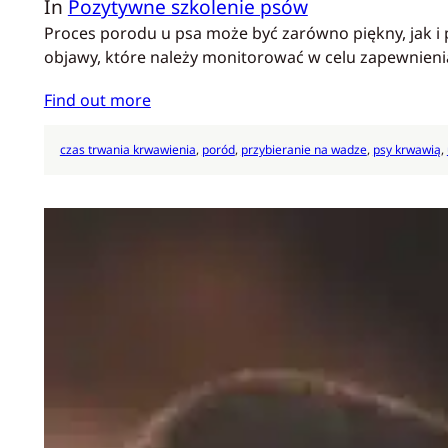
In
Pozytywne szkolenie psów
Proces porodu u psa może być zarówno piękny, jak i
objawy, które należy monitorować w celu zapewnie
Find out more
czas trwania krwawienia
, 
poród
, 
przybieranie na wadze
, 
psy krwawią
, 