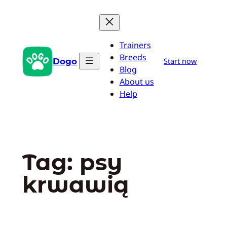
Przejdź
do
treści
Trainers
Breeds
Dogo
Start now
Blog
About us
Help
Tag:
psy
krwawią