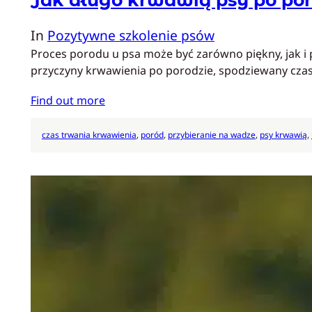
In
Pozytywne szkolenie psów
Proces porodu u psa może być zarówno piękny, jak i
przyczyny krwawienia po porodzie, spodziewany cza
Find out more
czas trwania krwawienia
, 
poród
, 
przybieranie na wadze
, 
psy krwawią
, 