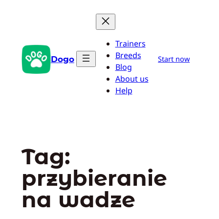
Przejdź
do
treści
Trainers
Breeds
Dogo
Start now
Blog
About us
Help
Tag:
przybieranie
na wadze