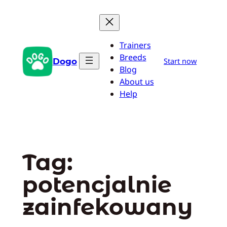
Przejdź
do
treści
Trainers
Breeds
Dogo
Start now
Blog
About us
Help
Tag:
potencjalnie
zainfekowany