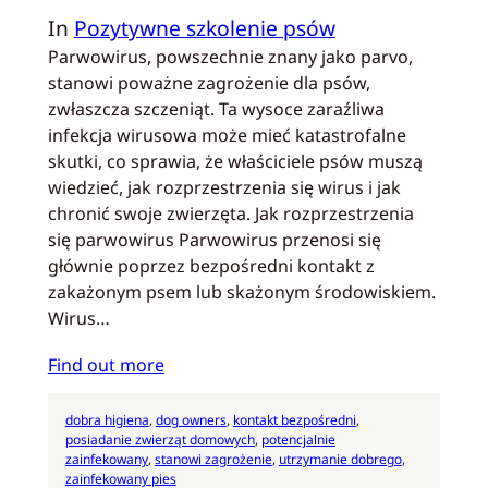
In
Pozytywne szkolenie psów
Parwowirus, powszechnie znany jako parvo,
stanowi poważne zagrożenie dla psów,
zwłaszcza szczeniąt. Ta wysoce zaraźliwa
infekcja wirusowa może mieć katastrofalne
skutki, co sprawia, że właściciele psów muszą
wiedzieć, jak rozprzestrzenia się wirus i jak
chronić swoje zwierzęta. Jak rozprzestrzenia
się parwowirus Parwowirus przenosi się
głównie poprzez bezpośredni kontakt z
zakażonym psem lub skażonym środowiskiem.
Wirus…
Find out more
dobra higiena
, 
dog owners
, 
kontakt bezpośredni
, 
posiadanie zwierząt domowych
, 
potencjalnie
zainfekowany
, 
stanowi zagrożenie
, 
utrzymanie dobrego
, 
zainfekowany pies