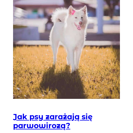
Jak psy zarażają się
parwowirozą?