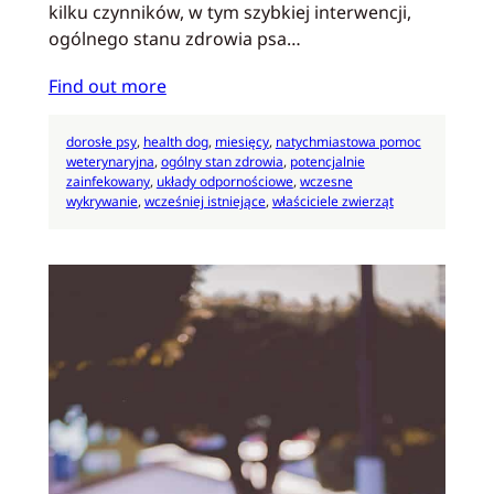
kilku czynników, w tym szybkiej interwencji,
ogólnego stanu zdrowia psa…
Find out more
dorosłe psy
, 
health dog
, 
miesięcy
, 
natychmiastowa pomoc
weterynaryjna
, 
ogólny stan zdrowia
, 
potencjalnie
zainfekowany
, 
układy odpornościowe
, 
wczesne
wykrywanie
, 
wcześniej istniejące
, 
właściciele zwierząt