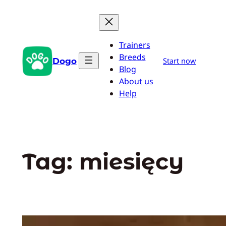
Przejdź
do
treści
Trainers
Breeds
Dogo
Start now
Blog
About us
Help
Tag:
miesięcy