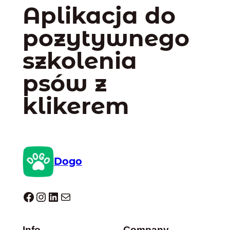
Aplikacja do
pozytywnego
szkolenia
psów z
klikerem
Dogo
Dogo facebook
Instagram
LinkedIn
Mail
Info
Company