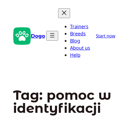
Przejdź
do
treści
Trainers
Breeds
Dogo
Start now
Blog
About us
Help
Tag:
pomoc w
identyfikacji