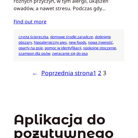
różnych przyczyn, w tym alergii, ukąszeń
owadów, a nawet stresu. Podczas gdy…
Find out more
czysta ściereczka
, 
domowe środki zaradcze
, 
dotknięte
obszary
, 
hipoalergiczny pies
, 
new foods
, 
nowa żywność
, 
oparty na psie
, 
pomoc w identyfikacji
, 
spokojne otoczenie
, 
szampon dla psów
, 
zwracanie się do psa
←
Poprzednia strona
1
2
3
Aplikacja do
pozytywnego