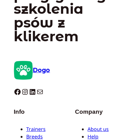
szkolenia
psów z
klikerem
Dogo
Dogo facebook
Instagram
LinkedIn
Mail
Info
Company
Trainers
About us
Breeds
Help