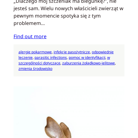
„Dlaczego mój szczeniak ma biegunkę?”, nie
jesteś sam. Wielu nowych właścicieli zwierząt w
pewnym momencie spotyka się z tym
problemem…
Find out more
alergie pokarmowe
, 
infekcje pasożytnicze
, 
odpowiednie
leczenie
, 
parasitic infections
, 
pomoc w identyfikacji
, 
w
szczególności dotyczące
, 
zaburzenia żołądkowo-jelitowe
, 
zmienia środowisko