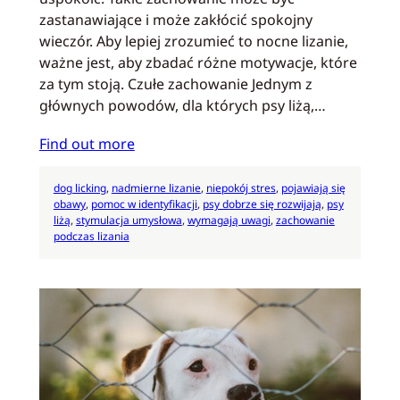
zastanawiające i może zakłócić spokojny
wieczór. Aby lepiej zrozumieć to nocne lizanie,
ważne jest, aby zbadać różne motywacje, które
za tym stoją. Czułe zachowanie Jednym z
głównych powodów, dla których psy liżą,…
Find out more
dog licking
, 
nadmierne lizanie
, 
niepokój stres
, 
pojawiają się
obawy
, 
pomoc w identyfikacji
, 
psy dobrze się rozwijają
, 
psy
liżą
, 
stymulacja umysłowa
, 
wymagają uwagi
, 
zachowanie
podczas lizania