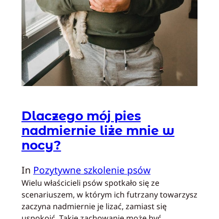
Dlaczego mój pies
nadmiernie liże mnie w
nocy?
In
Pozytywne szkolenie psów
Wielu właścicieli psów spotkało się ze
scenariuszem, w którym ich futrzany towarzysz
zaczyna nadmiernie je lizać, zamiast się
uspokoić. Takie zachowanie może być