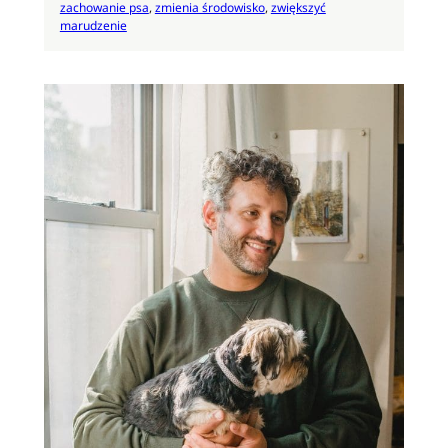
zachowanie psa
, 
zmienia środowisko
, 
zwiększyć
marudzenie