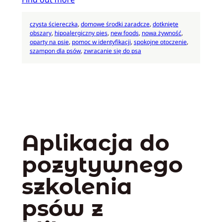
czysta ściereczka
, 
domowe środki zaradcze
, 
dotknięte
obszary
, 
hipoalergiczny pies
, 
new foods
, 
nowa żywność
, 
oparty na psie
, 
pomoc w identyfikacji
, 
spokojne otoczenie
, 
szampon dla psów
, 
zwracanie się do psa
Aplikacja do
pozytywnego
szkolenia
psów z