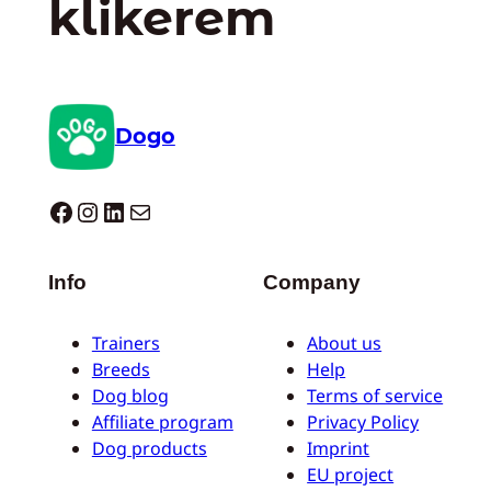
klikerem
Dogo
Dogo facebook
Instagram
LinkedIn
Mail
Info
Company
Trainers
About us
Breeds
Help
Dog blog
Terms of service
Affiliate program
Privacy Policy
Dog products
Imprint
EU project