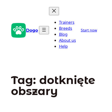
Przejdź
do
treści
Trainers
Breeds
Dogo
Start now
Blog
About us
Help
Tag:
dotknięte
obszary