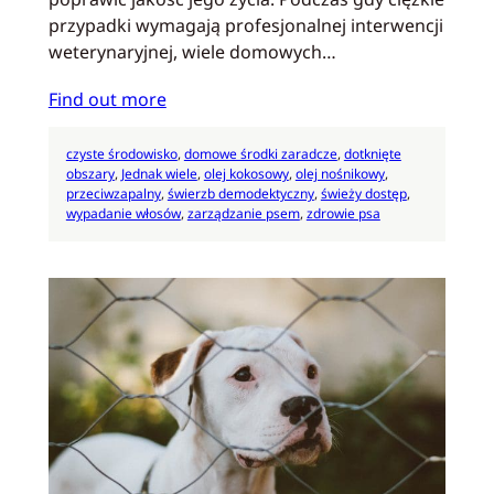
przypadki wymagają profesjonalnej interwencji
weterynaryjnej, wiele domowych…
Find out more
czyste środowisko
, 
domowe środki zaradcze
, 
dotknięte
obszary
, 
Jednak wiele
, 
olej kokosowy
, 
olej nośnikowy
, 
przeciwzapalny
, 
świerzb demodektyczny
, 
świeży dostęp
, 
wypadanie włosów
, 
zarządzanie psem
, 
zdrowie psa