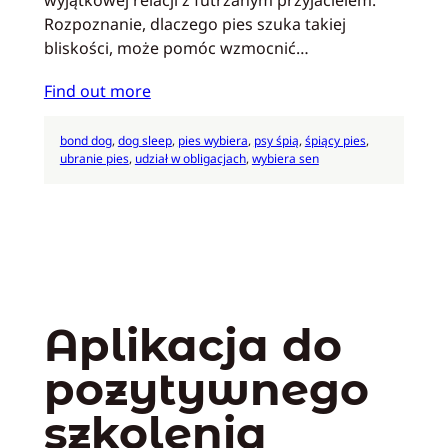
Rozpoznanie, dlaczego pies szuka takiej
bliskości, może pomóc wzmocnić…
Find out more
bond dog
, 
dog sleep
, 
pies wybiera
, 
psy śpią
, 
śpiący pies
, 
ubranie pies
, 
udział w obligacjach
, 
wybiera sen
Aplikacja do
pozytywnego
szkolenia