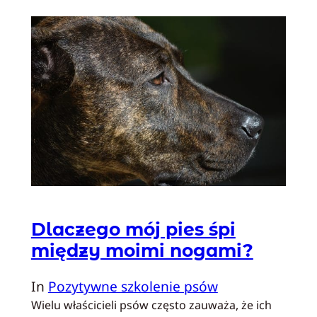
Dlaczego mój pies śpi
między moimi nogami?
In
Pozytywne szkolenie psów
Wielu właścicieli psów często zauważa, że ich