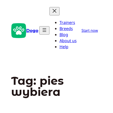
Przejdź
do
treści
Trainers
Breeds
Dogo
Start now
Blog
About us
Help
Tag:
pies
wybiera