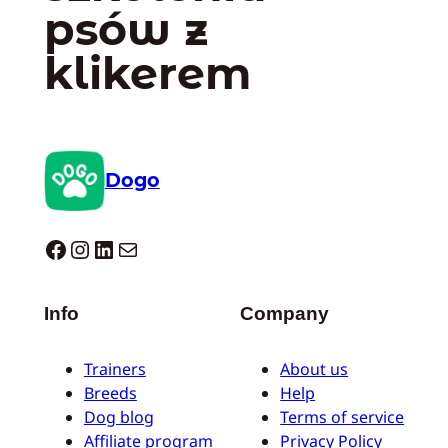
psów z
klikerem
Dogo
Dogo facebook
Instagram
LinkedIn
Mail
Info
Company
Trainers
About us
Breeds
Help
Dog blog
Terms of service
Affiliate program
Privacy Policy