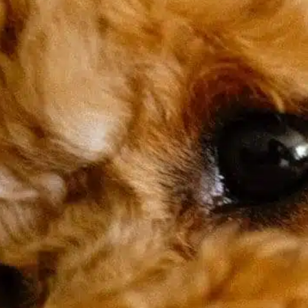
sa w środku nocy, nie jesteś sam. Wielu
łaścicieli psów zastanawia się nad
rzyczynami tego zachowania. Zrozumienie
ego może pomóc zaspokoić potrzeby
wierzęcia i zapewnić spokojną noc dla was
bojga. Komunikacja za pomocą wokalizacji
sy komunikują się na różne sposoby, w tym
a pomocą wokalizacji, takich jak skomlenie
ub…
ind out more
dog’s experience
, 
harmonogram karmienia
, 
nocny płacz
, 
nowy dom
, 
pies nie
, 
pies płacze
, 
powodować psa
, 
pozwala psu
, 
przerwy w łazience
, 
ustanowienie rutyny
, 
warunki medyczne
, 
warunki takie jak