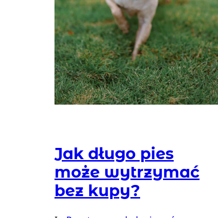
Jak długo pies
może wytrzymać
bez kupy?