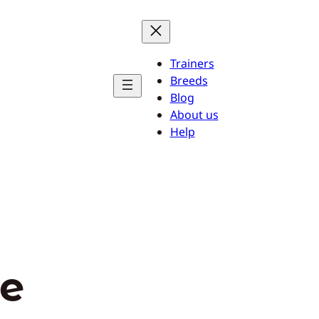
Trainers
Breeds
Blog
About us
Help
ie