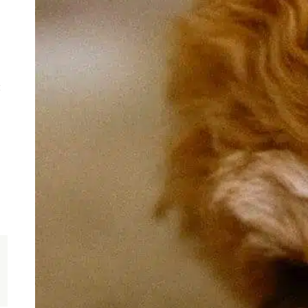
p
w
p
t
z
:
o
P
z
l
F