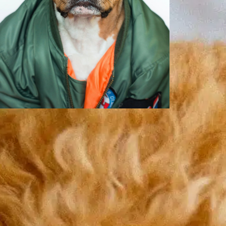
Dlaczego mój pies
płacze w nocy?
In
Pozytywne szkolenie psów
eśli kiedykolwiek obudził Cię płacz Twojego