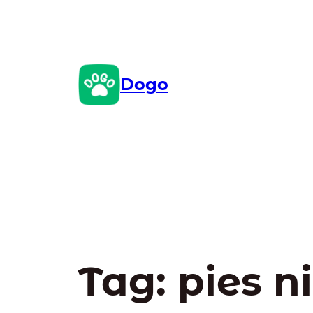
Przejdź
do
treści
Dogo
Tag:
pies n