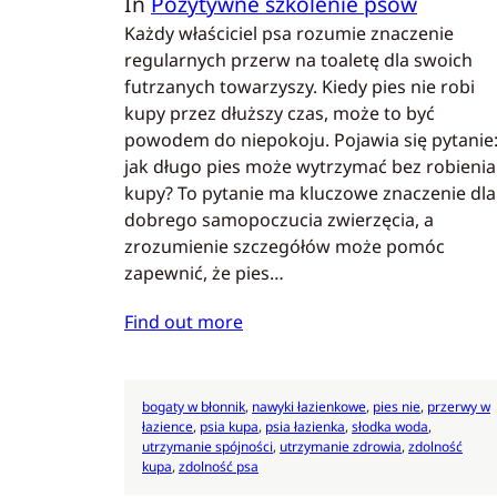
In
Pozytywne szkolenie psów
Każdy właściciel psa rozumie znaczenie
regularnych przerw na toaletę dla swoich
futrzanych towarzyszy. Kiedy pies nie robi
kupy przez dłuższy czas, może to być
powodem do niepokoju. Pojawia się pytanie
jak długo pies może wytrzymać bez robienia
kupy? To pytanie ma kluczowe znaczenie dla
dobrego samopoczucia zwierzęcia, a
zrozumienie szczegółów może pomóc
zapewnić, że pies…
Find out more
bogaty w błonnik
, 
nawyki łazienkowe
, 
pies nie
, 
przerwy w
łazience
, 
psia kupa
, 
psia łazienka
, 
słodka woda
, 
utrzymanie spójności
, 
utrzymanie zdrowia
, 
zdolność
kupa
, 
zdolność psa