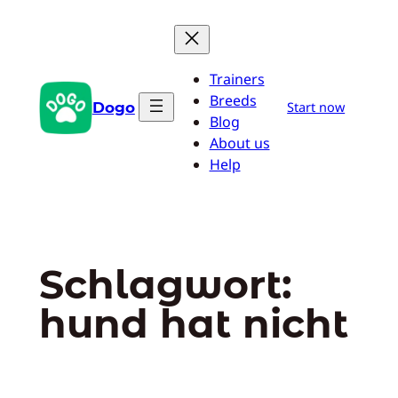
Zum
Inhalt
springen
Trainers
Breeds
Dogo
Start now
Blog
About us
Help
Schlagwort:
hund hat nicht