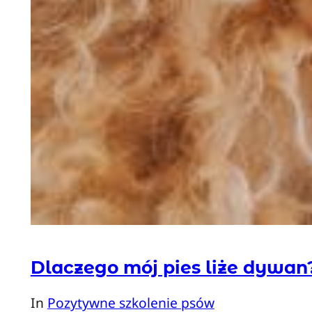
Dlaczego mój pies liże dywan
In
Pozytywne szkolenie psów