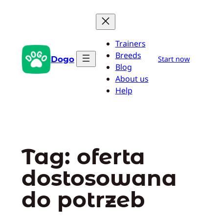
Przejdź
do
treści
Trainers
Breeds
Dogo
Start now
Blog
About us
Help
Tag:
oferta
dostosowana
do potrzeb