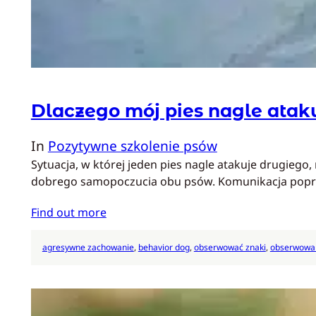
Dlaczego mój pies nagle atak
In
Pozytywne szkolenie psów
Sytuacja, w której jeden pies nagle atakuje drugiego
dobrego samopoczucia obu psów. Komunikacja poprz
Find out more
agresywne zachowanie
, 
behavior dog
, 
obserwować znaki
, 
obserwowa