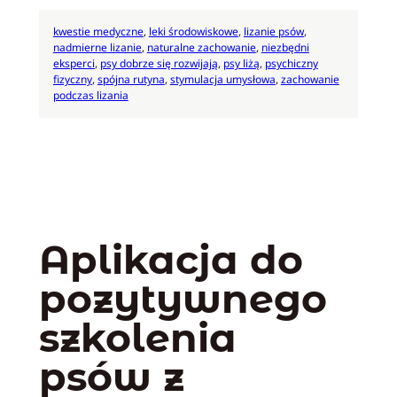
kwestie medyczne
, 
leki środowiskowe
, 
lizanie psów
, 
nadmierne lizanie
, 
naturalne zachowanie
, 
niezbędni
eksperci
, 
psy dobrze się rozwijają
, 
psy liżą
, 
psychiczny
fizyczny
, 
spójna rutyna
, 
stymulacja umysłowa
, 
zachowanie
podczas lizania
Aplikacja do
pozytywnego
szkolenia
psów z