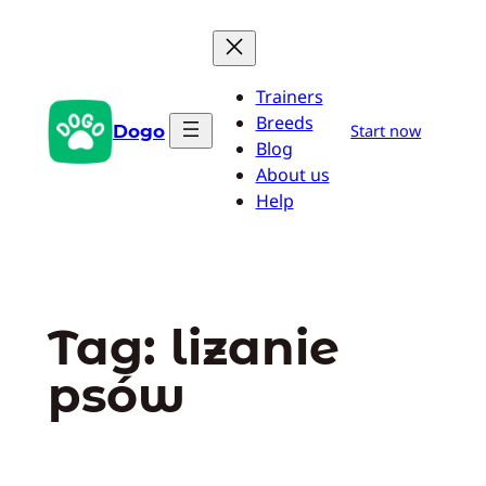
Przejdź
do
treści
Trainers
Breeds
Dogo
Start now
Blog
About us
Help
Tag:
lizanie
psów