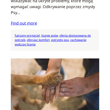
wskazywać na ukryte problemy, które mogą
wymagać uwagi. Odkrywanie poprzez zmysły
Psy…
Find out more
futrzany przyjaciel
, 
lizanie psów
, 
oferta dostosowana do
potrzeb
, 
oferując komfort
, 
potrzeby psa
, 
zachowanie
podczas lizania