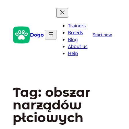
Przejdź
do
treści
Trainers
Breeds
Dogo
Start now
Blog
About us
Help
Tag:
obszar
narządów
płciowych