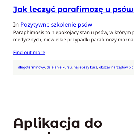
Jak leczyć parafimozę u psó
In
Pozytywne szkolenie psów
Paraphimosis to niepokojący stan u psów, w którym p
medycznych, niewielkie przypadki parafimozy można
Find out more
długoterminowy
, 
działanie kursu
, 
najlepszy kurs
, 
obszar narządów płc
Aplikacja do