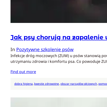
Jak psy chorują na zapalenie
In
Pozytywne szkolenie psów
Infekcje dróg moczowych (ZUM) u psów stanowią powa
utrzymaniu zdrowia i komfortu psa. Co powoduje Z
Find out more
dobra higiena
, 
kwestie zdrowotne
, 
obszar narządów płciowych
, 
pomoc