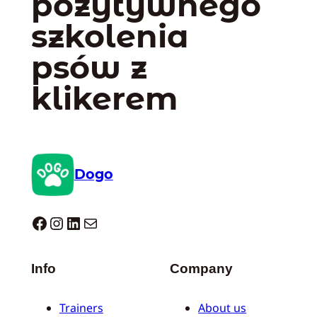
pozytywnego
szkolenia
psów z
klikerem
Dogo
Dogo facebook
Instagram
LinkedIn
Mail
Info
Company
Trainers
About us