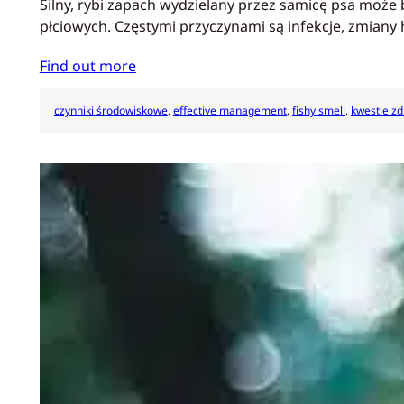
Silny, rybi zapach wydzielany przez samicę psa może
płciowych. Częstymi przyczynami są infekcje, zmiany
Find out more
czynniki środowiskowe
, 
effective management
, 
fishy smell
, 
kwestie z