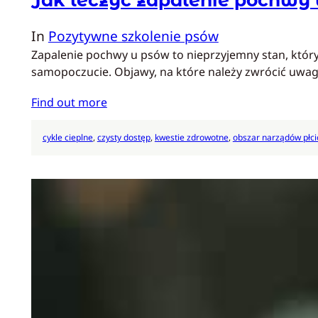
In
Pozytywne szkolenie psów
Zapalenie pochwy u psów to nieprzyjemny stan, który 
samopoczucie. Objawy, na które należy zwrócić uw
Find out more
cykle cieplne
, 
czysty dostęp
, 
kwestie zdrowotne
, 
obszar narządów płc