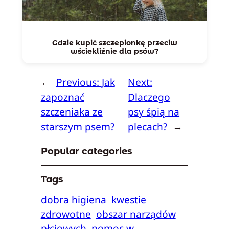
Gdzie kupić szczepionkę przeciw
wściekliźnie dla psów?
←
Previous:
Jak
Next:
zapoznać
Dlaczego
szczeniaka ze
psy śpią na
starszym psem?
plecach?
→
Popular categories
Tags
dobra higiena
kwestie
zdrowotne
obszar narządów
płciowych
pomoc w