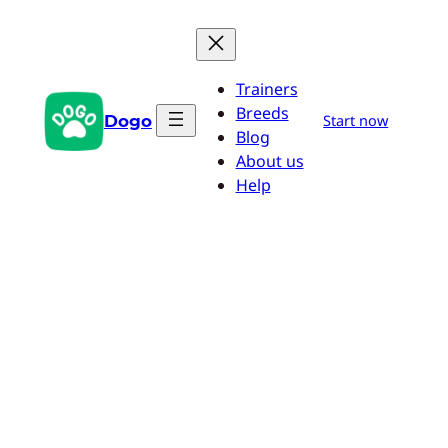
Przejdź
do
treści
Trainers
Breeds
Dogo
Start now
Blog
About us
Help