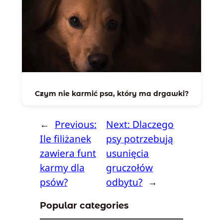
Czym nie karmić psa, który ma drgawki?
←
Previous:
Next:
Dlaczego
Ile filiżanek
psy potrzebują
zawiera funt
usunięcia
karmy dla
gruczołów
psów?
odbytu?
→
Popular categories