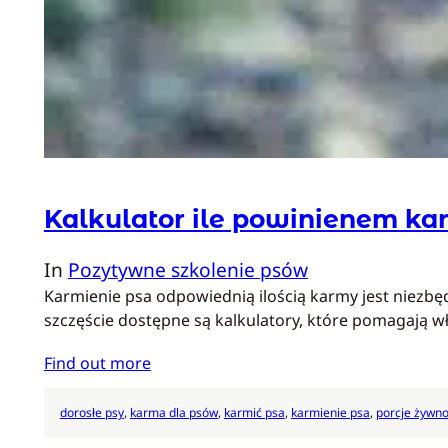
Kalkulator ile powinienem ka
In
Pozytywne szkolenie psów
Karmienie psa odpowiednią ilością karmy jest niezbę
szczęście dostępne są kalkulatory, które pomagają w
Find out more
dorosłe psy
, 
karma dla psów
, 
karmić psa
, 
karmienie psa
, 
porcje żywno