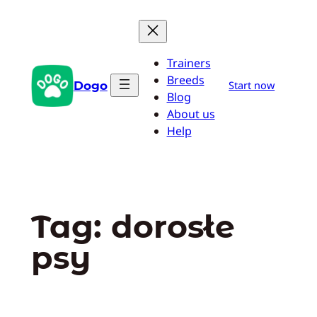
Przejdź
do
treści
Trainers
Breeds
Dogo
Start now
Blog
About us
Help
Tag:
dorosłe
psy