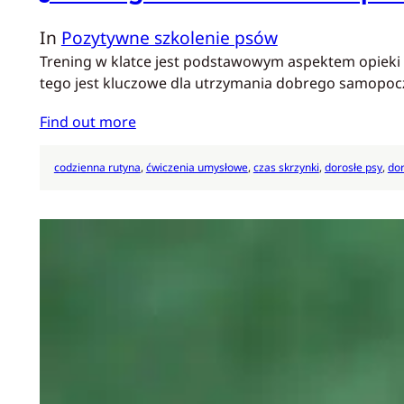
In
Pozytywne szkolenie psów
Trening w klatce jest podstawowym aspektem opieki 
tego jest kluczowe dla utrzymania dobrego samopoczu
Find out more
codzienna rutyna
, 
ćwiczenia umysłowe
, 
czas skrzynki
, 
dorosłe psy
, 
dor