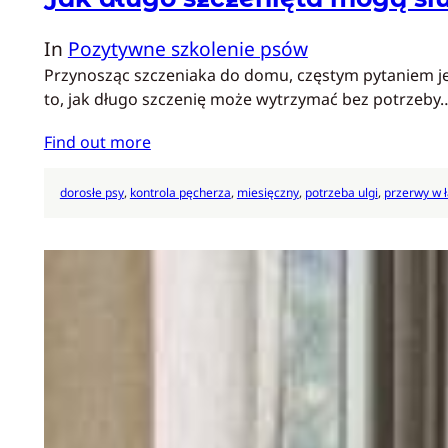
In
Pozytywne szkolenie psów
Przynosząc szczeniaka do domu, częstym pytaniem jes
to, jak długo szczenię może wytrzymać bez potrzeby
Find out more
dorosłe psy
, 
kontrola pęcherza
, 
miesięczny
, 
potrzeba ulgi
, 
przerwy w 