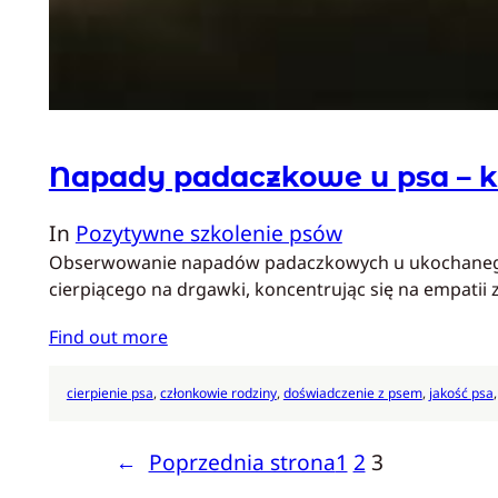
Napady padaczkowe u psa – k
In
Pozytywne szkolenie psów
Obserwowanie napadów padaczkowych u ukochanego psa
cierpiącego na drgawki, koncentrując się na empatii 
Find out more
cierpienie psa
, 
członkowie rodziny
, 
doświadczenie z psem
, 
jakość psa
,
←
Poprzednia strona
1
2
3