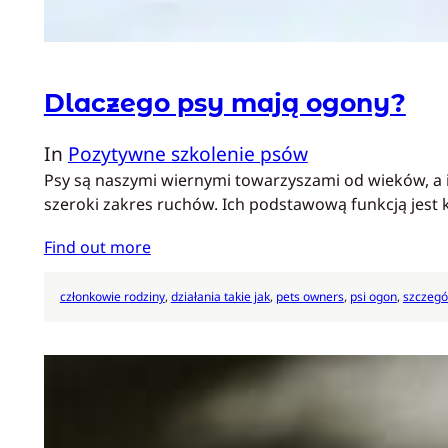
Dlaczego psy mają ogony?
In
Pozytywne szkolenie psów
Psy są naszymi wiernymi towarzyszami od wieków, a 
szeroki zakres ruchów. Ich podstawową funkcją jest
Find out more
członkowie rodziny
, 
działania takie jak
, 
pets owners
, 
psi ogon
, 
szczegó