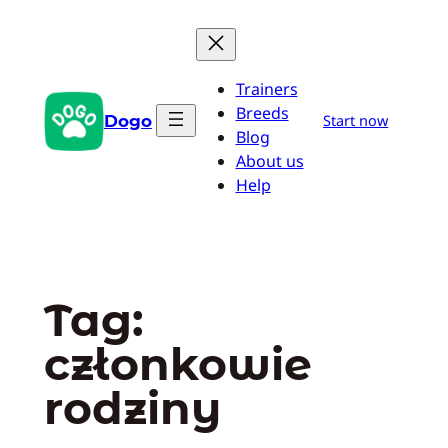
Przejdź
do
treści
Trainers
Breeds
Dogo
Start now
Blog
About us
Help
Tag:
członkowie
rodziny