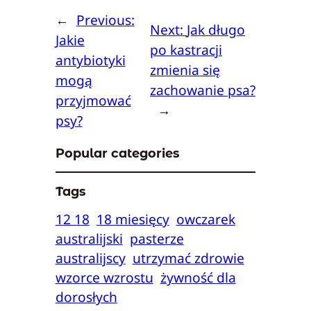
←
Previous:
Next:
Jak długo
Jakie
po kastracji
antybiotyki
zmienia się
mogą
zachowanie psa?
przyjmować
→
psy?
Popular categories
Tags
12 18
18 miesięcy
owczarek
australijski
pasterze
australijscy
utrzymać zdrowie
wzorce wzrostu
żywność dla
dorosłych