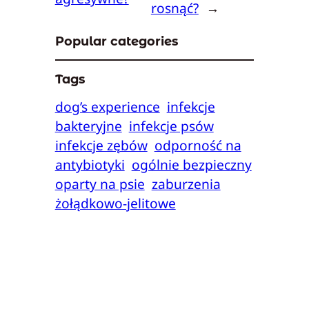
rosnąć?
→
Popular categories
Tags
dog’s experience
infekcje
bakteryjne
infekcje psów
infekcje zębów
odporność na
antybiotyki
ogólnie bezpieczny
oparty na psie
zaburzenia
żołądkowo-jelitowe