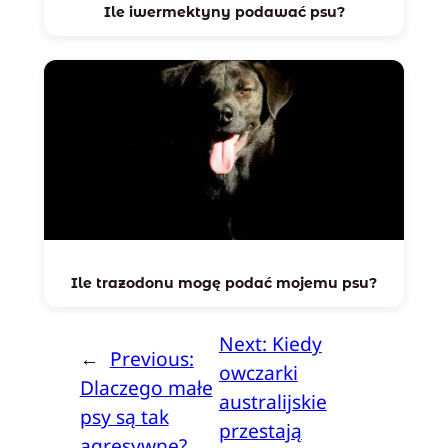
Ile iwermektyny podawać psu?
Ile trazodonu mogę podać mojemu psu?
Next:
Kiedy
←
Previous:
owczarki
Dlaczego małe
australijskie
psy są tak
przestają
agresywne?