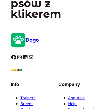
psów z
klikerem
Dogo
Dogo facebook
Instagram
LinkedIn
Mail
Info
Company
Trainers
About us
Breeds
Help