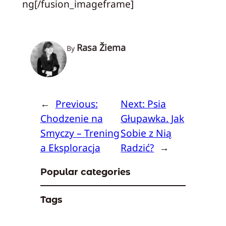
ng[/fusion_imageframe]
Rasa Žiema
By
←
Previous:
Next:
Psia
Chodzenie na
Głupawka. Jak
Smyczy – Trening
Sobie z Nią
a Eksploracja
Radzić?
→
Popular categories
Tags