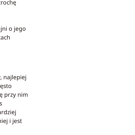
trochę
ni o jego
cach
 najlepiej
zęsto
ę przy nim
s
rdziej
ej i jest