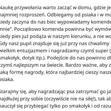
Naukę przywołania warto zacząć w domu, gdzie je
najmniej rozproszeń. Odbiegamy od psiaka i w m
kiedy zaczyna do nas biec wypowiadamy komend
mnie”. Początkowo komenda powinna być wymów
kiedy pies już podąża w naszym kierunku, a nie wc
Gdy nasz pupil znajduje się już przy nas chwalimy 
wielkim entuzjazmem i nagradzamy czymś super 
smakołyk, dotyk itp.). Podejście do nas powinno d
czymś najlepszym na świecie. Bardzo ważne, aby 
taką formę nagrody, która najbardziej cieszy nas
psiaka.
Starajmy się, aby nagradzając psa zatrzymać go j
najdłużej przy sobie (oczywiście nie na siłę!), tak a
nauczył się przybiegać tylko po smakołyk i od raz