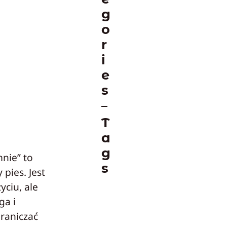
g
o
r
i
e
s
T
a
g
nie” to
s
pies. Jest
yciu, ale
ga i
graniczać