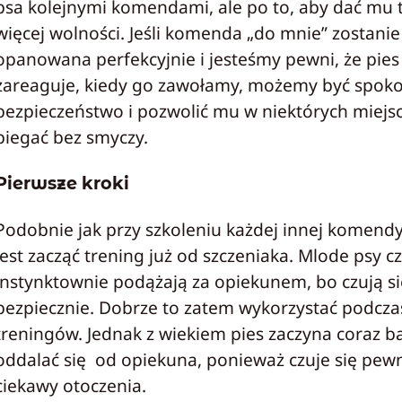
psa kolejnymi komendami, ale po to, aby dać mu 
więcej wolności. Jeśli komenda „do mnie” zostanie
opanowana perfekcyjnie i jesteśmy pewni, że pies
zareaguje, kiedy go zawołamy, możemy być spokoj
bezpieczeństwo i pozwolić mu w niektórych miejs
biegać bez smyczy.
Pierwsze kroki
Podobnie jak przy szkoleniu każdej innej komendy,
jest zacząć trening już od szczeniaka. Mlode psy c
instynktownie podążają za opiekunem, bo czują si
bezpiecznie. Dobrze to zatem wykorzystać podcza
treningów. Jednak z wiekiem pies zaczyna coraz ba
oddalać się od opiekuna, ponieważ czuje się pewni
ciekawy otoczenia.