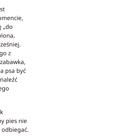
st
omencie,
ę „do
iona,
ześniej.
go z
(zabawka,
la psa być
znaleźć
zego
ak
by pies nie
u odbiegać.