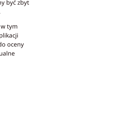
ny być zbyt
.
, w tym
likacji
 do oceny
ualne