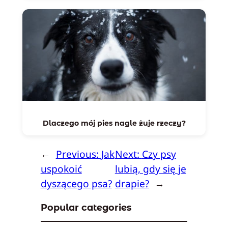
Dlaczego mój pies nagle żuje rzeczy?
←
Previous:
Jak
Next:
Czy psy
uspokoić
lubią, gdy się je
dyszącego psa?
drapie?
→
Popular categories