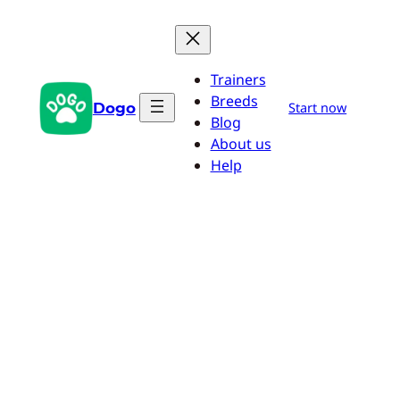
Aller
au
contenu
Trainers
Breeds
Dogo
Start now
Blog
About us
Help