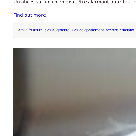
Un abcès sur un chien peut être alarmant pour tout 
Find out more
ami à fourrure
, 
avis augmenté
, 
Avis de gonflement
, 
besoins cruciaux
, 