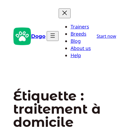
Aller
au
contenu
Trainers
Breeds
Dogo
Start now
Blog
About us
Help
Étiquette :
traitement à
domicile