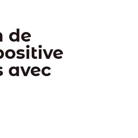
n de
ositive
s avec