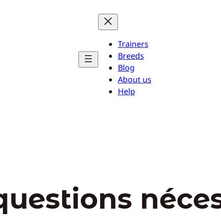
Trainers
Breeds
Blog
About us
Help
questions néces