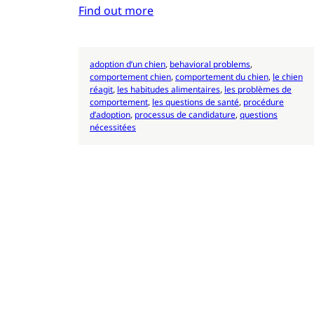
Find out more
adoption d’un chien
, 
behavioral problems
, 
comportement chien
, 
comportement du chien
, 
le chien
réagit
, 
les habitudes alimentaires
, 
les problèmes de
comportement
, 
les questions de santé
, 
procédure
d’adoption
, 
processus de candidature
, 
questions
nécessitées