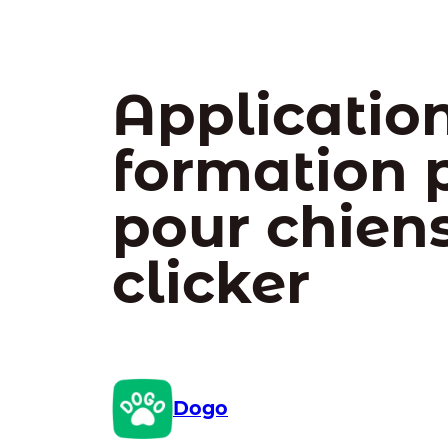
Applicatio
formation p
pour chien
clicker
Dogo