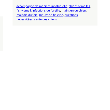
accompagné de manière inhabituelle
, 
chiens femelles
, 
fishy smell
, 
infections de l’oreille
, 
maintien du chien
, 
maladie du foie
, 
mauvaise haleine
, 
questions
nécessitées
, 
santé des chiens